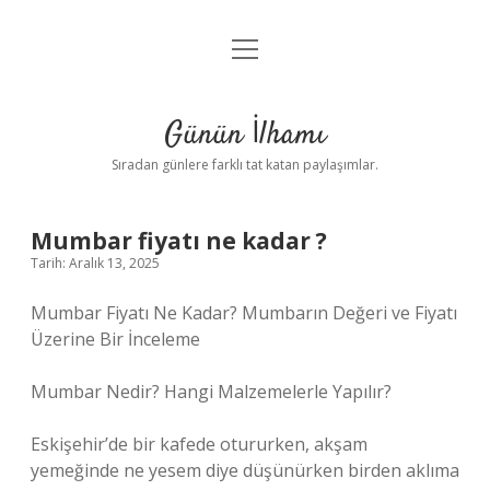
menüyü
Anasayfa
aç
Gizlilik Politikası
Günün İlhamı
Yasal Uyarı
Sıradan günlere farklı tat katan paylaşımlar.
Hakkımızda
Mumbar fiyatı ne kadar ?
Tarih: Aralık 13, 2025
Mumbar Fiyatı Ne Kadar? Mumbarın Değeri ve Fiyatı
Üzerine Bir İnceleme
Mumbar Nedir? Hangi Malzemelerle Yapılır?
Eskişehir’de bir kafede otururken, akşam
yemeğinde ne yesem diye düşünürken birden aklıma