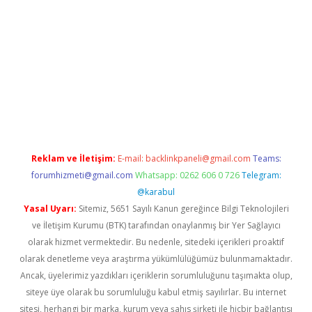
riş
Reklam ve İletişim:
E-mail:
backlinkpaneli@gmail.com
Teams:
forumhizmeti@gmail.com
Whatsapp: 0262 606 0 726
Telegram:
@karabul
Yasal Uyarı:
Sitemiz, 5651 Sayılı Kanun gereğince Bilgi Teknolojileri
ve İletişim Kurumu (BTK) tarafından onaylanmış bir Yer Sağlayıcı
olarak hizmet vermektedir. Bu nedenle, sitedeki içerikleri proaktif
olarak denetleme veya araştırma yükümlülüğümüz bulunmamaktadır.
Ancak, üyelerimiz yazdıkları içeriklerin sorumluluğunu taşımakta olup,
siteye üye olarak bu sorumluluğu kabul etmiş sayılırlar. Bu internet
sitesi, herhangi bir marka, kurum veya şahıs şirketi ile hiçbir bağlantısı