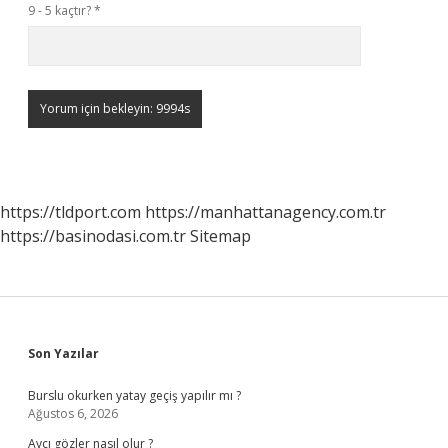
9 - 5 kaçtır?
*
https://tldport.com
https://manhattanagency.com.tr
https://basinodasi.com.tr
Sitemap
Sidebar
Son Yazılar
Burslu okurken yatay geçiş yapılır mı ?
Ağustos 6, 2026
Avcı gözler nasıl olur ?