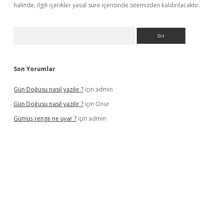
halinde, ilgili içerikler yasal süre içerisinde sitemizden kaldırılacaktır.
Arama
Son Yorumlar
Gün Doğusu nasıl yazılır ?
için
admin
Gün Doğusu nasıl yazılır ?
için
Onur
Gümüş renge ne uyar ?
için
admin
l giriş