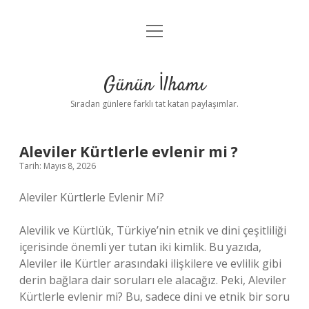
menüyü
Anasayfa
aç
Gizlilik Politikası
Günün İlhamı
Yasal Uyarı
Sıradan günlere farklı tat katan paylaşımlar.
Hakkımızda
Aleviler Kürtlerle evlenir mi ?
Tarih: Mayıs 8, 2026
Aleviler Kürtlerle Evlenir Mi?
Alevilik ve Kürtlük, Türkiye’nin etnik ve dini çeşitliliği
içerisinde önemli yer tutan iki kimlik. Bu yazıda,
Aleviler ile Kürtler arasındaki ilişkilere ve evlilik gibi
derin bağlara dair soruları ele alacağız. Peki, Aleviler
Kürtlerle evlenir mi? Bu, sadece dini ve etnik bir soru