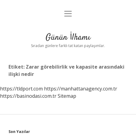
menüyü
Anasayfa
aç
Gizlilik Politikası
Günün İlhamı
Yasal Uyarı
Sıradan günlere farklı tat katan paylaşımlar.
Hakkımızda
Etiket:
Zarar görebilirlik ve kapasite arasındaki
ilişki nedir
https://tldport.com
https://manhattanagency.com.tr
https://basinodasi.com.tr
Sitemap
Sidebar
Son Yazılar