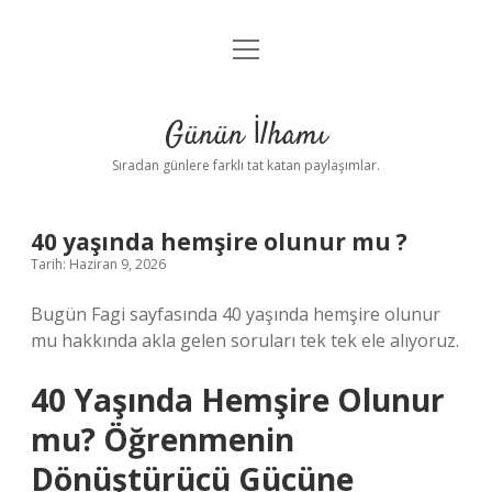
menüyü
Anasayfa
aç
Gizlilik Politikası
Günün İlhamı
Yasal Uyarı
Sıradan günlere farklı tat katan paylaşımlar.
Hakkımızda
40 yaşında hemşire olunur mu ?
Tarih: Haziran 9, 2026
Bugün Fagi sayfasında 40 yaşında hemşire olunur
mu hakkında akla gelen soruları tek tek ele alıyoruz.
40 Yaşında Hemşire Olunur
mu? Öğrenmenin
Dönüştürücü Gücüne