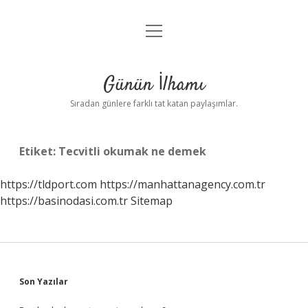
menüyü
Anasayfa
aç
Gizlilik Politikası
Günün İlhamı
Yasal Uyarı
Sıradan günlere farklı tat katan paylaşımlar.
Hakkımızda
Etiket:
Tecvitli okumak ne demek
https://tldport.com
https://manhattanagency.com.tr
https://basinodasi.com.tr
Sitemap
Sidebar
Son Yazılar