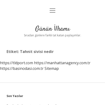
menüyü
Anasayfa
aç
Gizlilik Politikası
Günün İlhamı
Yasal Uyarı
Sıradan günlere farklı tat katan paylaşımlar.
Hakkımızda
Etiket:
Tahnit sivisi nedir
https://tldport.com
https://manhattanagency.com.tr
https://basinodasi.com.tr
Sitemap
Sidebar
Son Yazılar