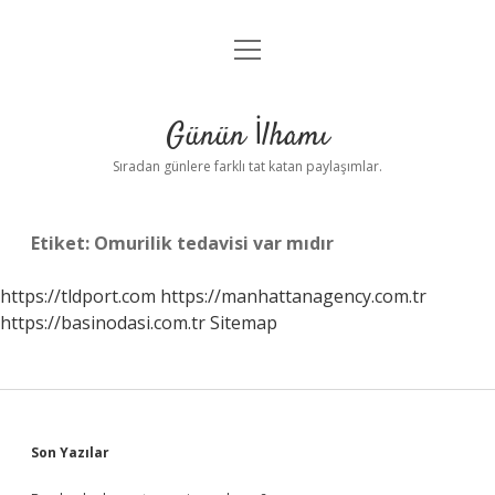
menüyü
Anasayfa
aç
Gizlilik Politikası
Günün İlhamı
Yasal Uyarı
Sıradan günlere farklı tat katan paylaşımlar.
Hakkımızda
Etiket:
Omurilik tedavisi var mıdır
https://tldport.com
https://manhattanagency.com.tr
https://basinodasi.com.tr
Sitemap
Sidebar
Son Yazılar