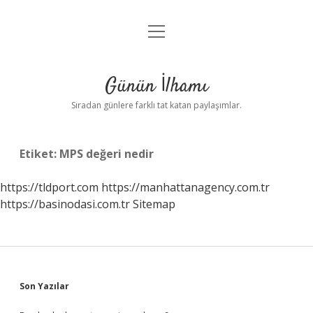
menüyü
Anasayfa
aç
Gizlilik Politikası
Günün İlhamı
Yasal Uyarı
Sıradan günlere farklı tat katan paylaşımlar.
Hakkımızda
Etiket:
MPS değeri nedir
https://tldport.com
https://manhattanagency.com.tr
https://basinodasi.com.tr
Sitemap
Sidebar
Son Yazılar