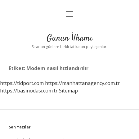
menüyü
Anasayfa
aç
Gizlilik Politikası
Günün İlhamı
Yasal Uyarı
Sıradan günlere farklı tat katan paylaşımlar.
Hakkımızda
Etiket:
Modem nasıl hızlandırılır
https://tldport.com
https://manhattanagency.com.tr
https://basinodasi.com.tr
Sitemap
Sidebar
Son Yazılar