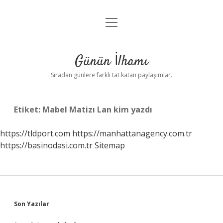
menüyü
Anasayfa
aç
Gizlilik Politikası
Günün İlhamı
Yasal Uyarı
Sıradan günlere farklı tat katan paylaşımlar.
Hakkımızda
Etiket:
Mabel Matizı Lan kim yazdı
https://tldport.com
https://manhattanagency.com.tr
https://basinodasi.com.tr
Sitemap
Sidebar
Son Yazılar