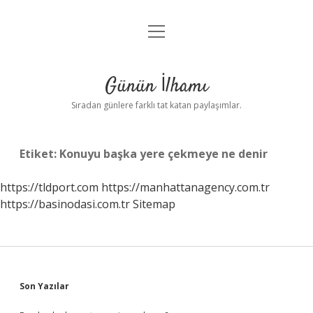
menüyü
Anasayfa
aç
Gizlilik Politikası
Günün İlhamı
Yasal Uyarı
Sıradan günlere farklı tat katan paylaşımlar.
Hakkımızda
Etiket:
Konuyu başka yere çekmeye ne denir
https://tldport.com
https://manhattanagency.com.tr
https://basinodasi.com.tr
Sitemap
Sidebar
Son Yazılar