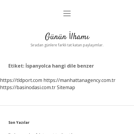
menüyü
Anasayfa
aç
Gizlilik Politikası
Günün İlhamı
Yasal Uyarı
Sıradan günlere farklı tat katan paylaşımlar.
Hakkımızda
Etiket:
İspanyolca hangi dile benzer
https://tldport.com
https://manhattanagency.com.tr
https://basinodasi.com.tr
Sitemap
Sidebar
Son Yazılar