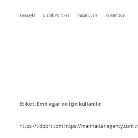
Anasayfa
Gizlilik Politikası
Yasal Uyarı
Hakkımızda
Etiket:
Emb agar ne için kullanılır
https://tldport.com
https://manhattanagency.com.t