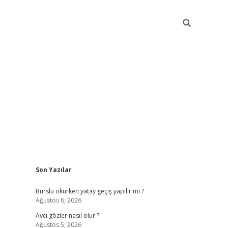
Sidebar
Son Yazılar
ilbet mobi
Burslu okurken yatay geçiş yapılır mı ?
Ağustos 6, 2026
Avcı gözler nasıl olur ?
Ağustos 5, 2026