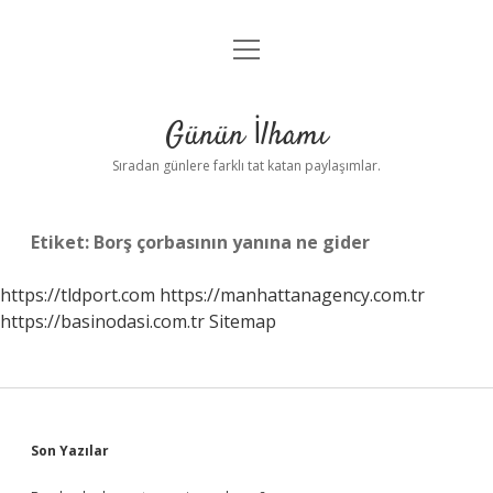
menüyü
Anasayfa
aç
Gizlilik Politikası
Günün İlhamı
Yasal Uyarı
Sıradan günlere farklı tat katan paylaşımlar.
Hakkımızda
Etiket:
Borş çorbasının yanına ne gider
https://tldport.com
https://manhattanagency.com.tr
https://basinodasi.com.tr
Sitemap
Sidebar
Son Yazılar