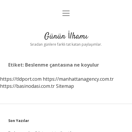
menüyü
Anasayfa
aç
Gizlilik Politikası
Günün İlhamı
Yasal Uyarı
Sıradan günlere farklı tat katan paylaşımlar.
Hakkımızda
Etiket:
Beslenme çantasına ne koyulur
https://tldport.com
https://manhattanagency.com.tr
https://basinodasi.com.tr
Sitemap
Sidebar
Son Yazılar