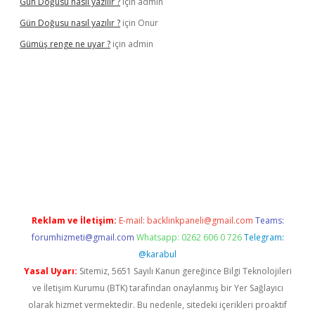
Gün Doğusu nasıl yazılır ?
için
admin
Gün Doğusu nasıl yazılır ?
için
Onur
Gümüş renge ne uyar ?
için
admin
iş
Reklam ve İletişim:
E-mail:
backlinkpaneli@gmail.com
Teams:
forumhizmeti@gmail.com
Whatsapp: 0262 606 0 726
Telegram:
@karabul
Yasal Uyarı:
Sitemiz, 5651 Sayılı Kanun gereğince Bilgi Teknolojileri
ve İletişim Kurumu (BTK) tarafından onaylanmış bir Yer Sağlayıcı
olarak hizmet vermektedir. Bu nedenle, sitedeki içerikleri proaktif