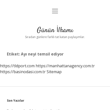
menüyü
Anasayfa
aç
Gizlilik Politikası
Günün İlhamı
Yasal Uyarı
Sıradan günlere farklı tat katan paylaşımlar.
Hakkımızda
Etiket:
Ayı neyi temsil ediyor
https://tldport.com
https://manhattanagency.com.tr
https://basinodasi.com.tr
Sitemap
Sidebar
Son Yazılar