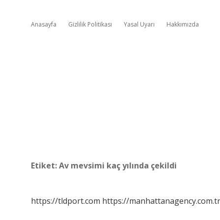
Anasayfa
Gizlilik Politikası
Yasal Uyarı
Hakkımızda
Etiket:
Av mevsimi kaç yılında çekildi
https://tldport.com
https://manhattanagency.com.t