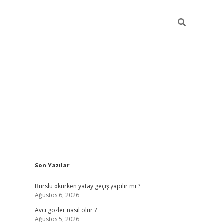
Sidebar
Son Yazılar
ilbet mob
Burslu okurken yatay geçiş yapılır mı ?
Ağustos 6, 2026
Avcı gözler nasıl olur ?
Ağustos 5, 2026