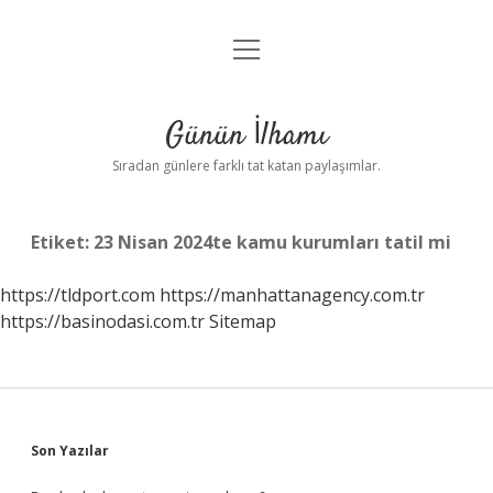
menüyü
Anasayfa
aç
Gizlilik Politikası
Günün İlhamı
Yasal Uyarı
Sıradan günlere farklı tat katan paylaşımlar.
Hakkımızda
Etiket:
23 Nisan 2024te kamu kurumları tatil mi
https://tldport.com
https://manhattanagency.com.tr
https://basinodasi.com.tr
Sitemap
Sidebar
Son Yazılar