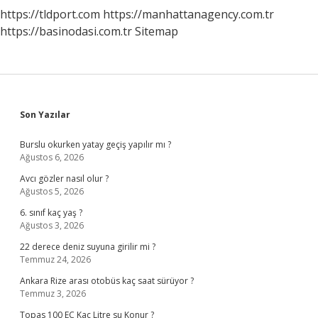
https://tldport.com
https://manhattanagency.com.tr
https://basinodasi.com.tr
Sitemap
Sidebar
Son Yazılar
Burslu okurken yatay geçiş yapılır mı ?
Ağustos 6, 2026
Avcı gözler nasıl olur ?
Ağustos 5, 2026
6. sınıf kaç yaş ?
Ağustos 3, 2026
22 derece deniz suyuna girilir mi ?
Temmuz 24, 2026
Ankara Rize arası otobüs kaç saat sürüyor ?
Temmuz 3, 2026
Topas 100 EC Kaç Litre su Konur ?