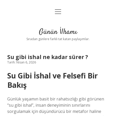
menüyü
Anasayfa
aç
Gizlilik Politikası
Günün İlhamı
Yasal Uyarı
Sıradan günlere farklı tat katan paylaşımlar.
Hakkımızda
Su gibi ishal ne kadar sürer ?
Tarih: Nisan 6, 2026
Su Gibi İshal ve Felsefi Bir
Bakış
Günlük yaşamın basit bir rahatsızlığı gibi görünen
“su gibi ishal”, insan deneyiminin sınırlarını
sorgulamak için düşündürücü bir metafor haline