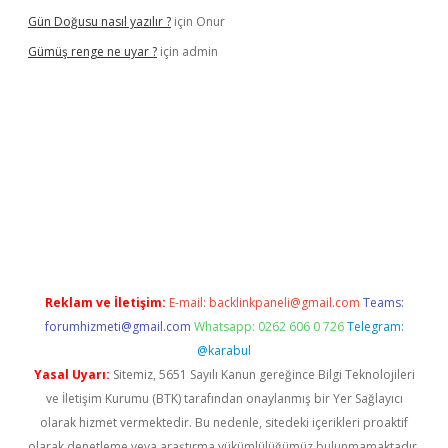
Gün Doğusu nasıl yazılır ?
için
Onur
Gümüş renge ne uyar ?
için
admin
iriş
Reklam ve İletişim:
E-mail:
backlinkpaneli@gmail.com
Teams:
forumhizmeti@gmail.com
Whatsapp: 0262 606 0 726
Telegram:
@karabul
Yasal Uyarı:
Sitemiz, 5651 Sayılı Kanun gereğince Bilgi Teknolojileri
ve İletişim Kurumu (BTK) tarafından onaylanmış bir Yer Sağlayıcı
olarak hizmet vermektedir. Bu nedenle, sitedeki içerikleri proaktif
olarak denetleme veya araştırma yükümlülüğümüz bulunmamaktadır.