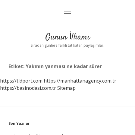
menüyü
Anasayfa
aç
Gizlilik Politikası
Günün İlhamı
Yasal Uyarı
Sıradan günlere farklı tat katan paylaşımlar.
Hakkımızda
Etiket:
Yakının yanması ne kadar sürer
https://tldport.com
https://manhattanagency.com.tr
https://basinodasi.com.tr
Sitemap
Sidebar
Son Yazılar