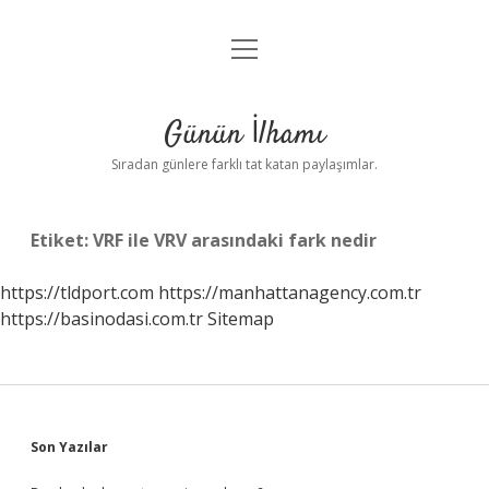
menüyü
Anasayfa
aç
Gizlilik Politikası
Günün İlhamı
Yasal Uyarı
Sıradan günlere farklı tat katan paylaşımlar.
Hakkımızda
Etiket:
VRF ile VRV arasındaki fark nedir
https://tldport.com
https://manhattanagency.com.tr
https://basinodasi.com.tr
Sitemap
Sidebar
Son Yazılar