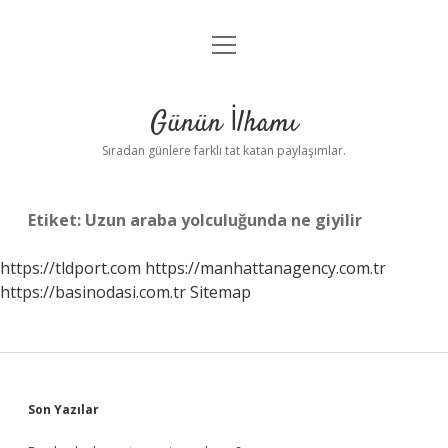
menüyü
Anasayfa
aç
Gizlilik Politikası
Günün İlhamı
Yasal Uyarı
Sıradan günlere farklı tat katan paylaşımlar.
Hakkımızda
Etiket:
Uzun araba yolculuğunda ne giyilir
https://tldport.com
https://manhattanagency.com.tr
https://basinodasi.com.tr
Sitemap
Sidebar
Son Yazılar