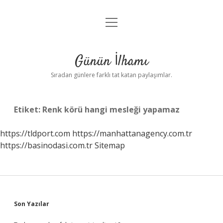
menüyü
Anasayfa
aç
Gizlilik Politikası
Günün İlhamı
Yasal Uyarı
Sıradan günlere farklı tat katan paylaşımlar.
Hakkımızda
Etiket:
Renk körü hangi mesleği yapamaz
https://tldport.com
https://manhattanagency.com.tr
https://basinodasi.com.tr
Sitemap
Sidebar
Son Yazılar