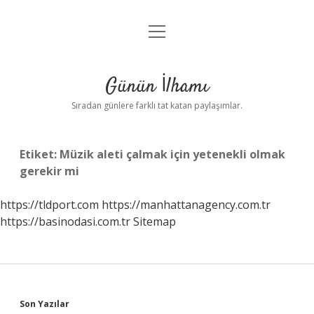
menüyü
Anasayfa
aç
Gizlilik Politikası
Günün İlhamı
Yasal Uyarı
Sıradan günlere farklı tat katan paylaşımlar.
Hakkımızda
Etiket:
Müzik aleti çalmak için yetenekli olmak
gerekir mi
https://tldport.com
https://manhattanagency.com.tr
https://basinodasi.com.tr
Sitemap
Sidebar
Son Yazılar