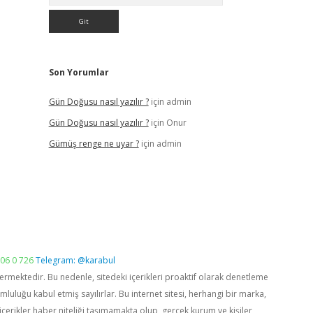
Son Yorumlar
Gün Doğusu nasıl yazılır ?
için
admin
Gün Doğusu nasıl yazılır ?
için
Onur
Gümüş renge ne uyar ?
için
admin
06 0 726
Telegram: @karabul
vermektedir. Bu nedenle, sitedeki içerikleri proaktif olarak denetleme
luğu kabul etmiş sayılırlar. Bu internet sitesi, herhangi bir marka,
içerikler haber niteliği taşımamakta olup, gerçek kurum ve kişiler