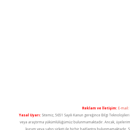
Reklam ve İletişim:
E-mail:
Yasal Uyarı:
Sitemiz, 5651 Sayılı Kanun gereğince Bilgi Teknolojiler
veya araştırma yükümlülüğümüz bulunmamaktadır. Ancak, üyelerimiz ya
kurum veya şahıs şirketi ile hiçbir bağlantısı bulunmamaktadır. S