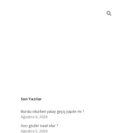
Sidebar
Son Yazılar
ilbet mobi
Burslu okurken yatay geçiş yapılır mı ?
Ağustos 6, 2026
Avcı gözler nasıl olur ?
Ağustos 5, 2026