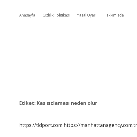
Anasayfa
Gizlilik Politikası
Yasal Uyarı
Hakkımızda
Etiket:
Kas sızlaması neden olur
https://tldport.com
https://manhattanagency.com.t