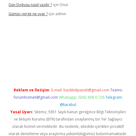
Gün Doğusu nasıl yazılır ?
için
Onur
Gümüş renge ne uyar ?
için
admin
ş
Reklam ve İletişim:
E-mail:
backlinkpaneli@gmail.com
Teams:
forumhizmeti@gmail.com
Whatsapp: 0262 606 0 726
Telegram:
@karabul
Yasal Uyarı:
Sitemiz, 5651 Sayılı Kanun gereğince Bilgi Teknolojileri
ve İletişim Kurumu (BTK) tarafından onaylanmış bir Yer Sağlayıcı
olarak hizmet vermektedir. Bu nedenle, sitedeki içerikleri proaktif
olarak denetleme veya araştırma yükümlülüğümüz bulunmamaktadır.