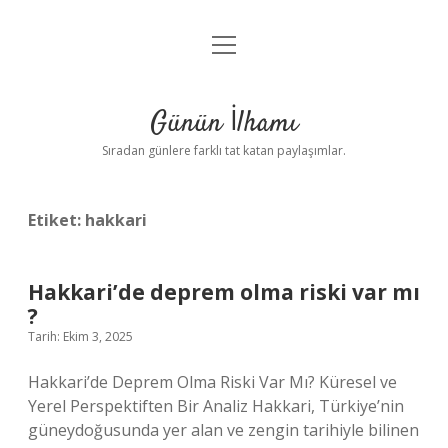
menüyü
Anasayfa
aç
Gizlilik Politikası
Günün İlhamı
Yasal Uyarı
Sıradan günlere farklı tat katan paylaşımlar.
Hakkımızda
Etiket:
hakkari
Hakkari’de deprem olma riski var mı
?
Tarih: Ekim 3, 2025
Hakkari’de Deprem Olma Riski Var Mı? Küresel ve
Yerel Perspektiften Bir Analiz Hakkari, Türkiye’nin
güneydoğusunda yer alan ve zengin tarihiyle bilinen