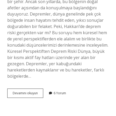
bir şehir. Ancak son yıllarda, bu bölgenin doğal
afetler açısından da konuşulmaya başlandığını
duyuyoruz. Depremler, dünya genelinde pek çok
bölgede insan hayatını tehdit eden, yıkıcı sonuçlar
doğurabilen bir felaket. Peki, Hakkari’de deprem
riski gerçekten var mı? Bu soruyu hem küresel hem
de yerel perspektiflerden ele alalım ve birlikte bu
konudaki düşüncelerimizi derinlemesine inceleyelim.
Küresel Perspektiften Deprem Riski Dünya, büyük
bir kısmı aktif fay hatları üzerinde yer alan bir
gezegen. Depremler, yer kabuğundaki
hareketlerden kaynaklanır ve bu hareketler, farklı
bölgelerde…
Hakkari’de
Devamını okuyun
6 Yorum
deprem
olma
riski
var