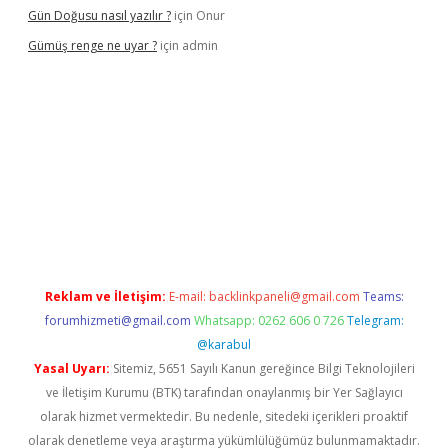
Gün Doğusu nasıl yazılır ?
için
Onur
Gümüş renge ne uyar ?
için
admin
iş
Reklam ve İletişim:
E-mail:
backlinkpaneli@gmail.com
Teams:
forumhizmeti@gmail.com
Whatsapp: 0262 606 0 726
Telegram:
@karabul
Yasal Uyarı:
Sitemiz, 5651 Sayılı Kanun gereğince Bilgi Teknolojileri
ve İletişim Kurumu (BTK) tarafından onaylanmış bir Yer Sağlayıcı
olarak hizmet vermektedir. Bu nedenle, sitedeki içerikleri proaktif
olarak denetleme veya araştırma yükümlülüğümüz bulunmamaktadır.