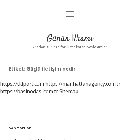
menüyü
Anasayfa
aç
Gizlilik Politikası
Günün İlhamı
Yasal Uyarı
Sıradan günlere farklı tat katan paylaşımlar.
Hakkımızda
Etiket:
Güçlü iletişim nedir
https://tldport.com
https://manhattanagency.com.tr
https://basinodasi.com.tr
Sitemap
Sidebar
Son Yazılar