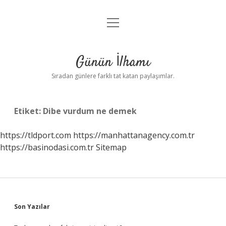
menüyü
Anasayfa
aç
Gizlilik Politikası
Günün İlhamı
Yasal Uyarı
Sıradan günlere farklı tat katan paylaşımlar.
Hakkımızda
Etiket:
Dibe vurdum ne demek
https://tldport.com
https://manhattanagency.com.tr
https://basinodasi.com.tr
Sitemap
Sidebar
Son Yazılar