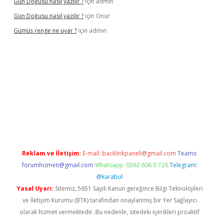
Gün Doğusu nasıl yazılır ?
için
admin
Gün Doğusu nasıl yazılır ?
için
Onur
Gümüş renge ne uyar ?
için
admin
riş
Reklam ve İletişim:
E-mail:
backlinkpaneli@gmail.com
Teams:
forumhizmeti@gmail.com
Whatsapp: 0262 606 0 726
Telegram:
@karabul
Yasal Uyarı:
Sitemiz, 5651 Sayılı Kanun gereğince Bilgi Teknolojileri
ve İletişim Kurumu (BTK) tarafından onaylanmış bir Yer Sağlayıcı
olarak hizmet vermektedir. Bu nedenle, sitedeki içerikleri proaktif