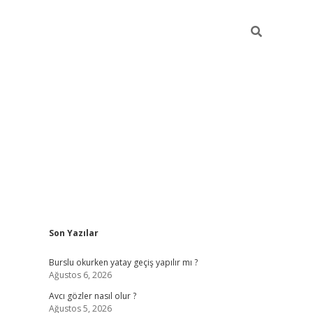
Sidebar
Son Yazılar
ilbet mobil giriş
Burslu okurken yatay geçiş yapılır mı ?
Ağustos 6, 2026
Avcı gözler nasıl olur ?
Ağustos 5, 2026