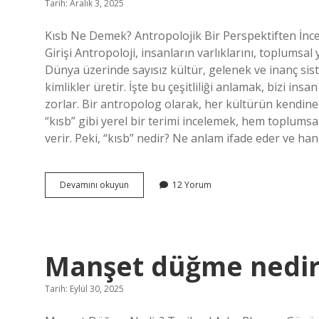
Tarih: Aralık 3, 2025
Kısb Ne Demek? Antropolojik Bir Perspektiften İnce
Girişi Antropoloji, insanların varlıklarını, toplumsal 
Dünya üzerinde sayısız kültür, gelenek ve inanç sis
kimlikler üretir. İşte bu çeşitliliği anlamak, bizi
zorlar. Bir antropolog olarak, her kültürün kendine
“kısb” gibi yerel bir terimi incelemek, hem toplumsal 
verir. Peki, “kısb” nedir? Ne anlam ifade eder ve han
Kısb
Devamını okuyun
12 Yorum
ne
demek
?
Manşet düğme nedir
Tarih: Eylül 30, 2025