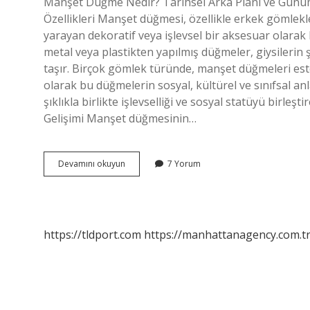
Manşet Düğme Nedir? Tarihsel Arka Planı ve Günü
Özellikleri Manşet düğmesi, özellikle erkek gömle
yarayan dekoratif veya işlevsel bir aksesuar olarak
metal veya plastikten yapılmış düğmeler, giysilerin 
taşır. Birçok gömlek türünde, manşet düğmeleri estet
olarak bu düğmelerin sosyal, kültürel ve sınıfsal a
şıklıkla birlikte işlevselliği ve sosyal statüyü birl
Gelişimi Manşet düğmesinin…
Manşet
Devamını okuyun
7 Yorum
düğme
nedir
?
https://tldport.com
https://manhattanagency.com.t