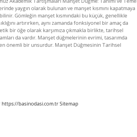
müz Akademik Tartışmaları Manşet Düğme: Tanımı ve Teme
klerinde yaygın olarak bulunan ve manşet kısmını kapatmaya
 bilinir. Gömleğin manşet kısmındaki bu küçük, genellikle
şıklığını artırırken, aynı zamanda fonksiyonel bir amaç da
ik bir öğe olarak karşımıza çıkmakla birlikte, tarihsel
nlamları da vardır. Manşet düğmelerinin evrimi, tasarımda
eştiren önemli bir unsurdur. Manşet Düğmesinin Tarihsel
r
https://basinodasi.com.tr
Sitemap