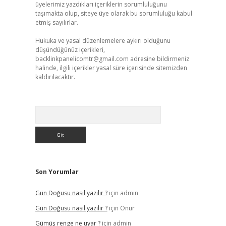
üyelerimiz yazdıkları içeriklerin sorumluluğunu
taşımakta olup, siteye üye olarak bu sorumluluğu kabul
etmiş sayılırlar.
Hukuka ve yasal düzenlemelere aykırı olduğunu
düşündüğünüz içerikleri,
backlinkpanelicomtr@gmail.com
adresine bildirmeniz
halinde, ilgili içerikler yasal süre içerisinde sitemizden
kaldırılacaktır.
Arama
Son Yorumlar
Gün Doğusu nasıl yazılır ?
için
admin
Gün Doğusu nasıl yazılır ?
için
Onur
Gümüş renge ne uyar ?
için
admin