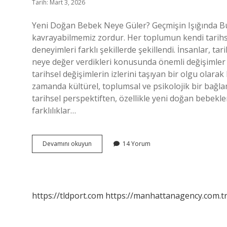
Tarih: Mart 3, 2026
Yeni Doğan Bebek Neye Güler? Geçmişin Işığında 
kavrayabilmemiz zordur. Her toplumun kendi tarihs
deneyimleri farklı şekillerde şekillendi. İnsanlar, tari
neye değer verdikleri konusunda önemli değişimler 
tarihsel değişimlerin izlerini taşıyan bir olgu olarak 
zamanda kültürel, toplumsal ve psikolojik bir bağl
tarihsel perspektiften, özellikle yeni doğan bebekle
farklılıklar…
Yeni
Devamını okuyun
14 Yorum
doğan
bebek
neye
güler
?
https://tldport.com
https://manhattanagency.com.t