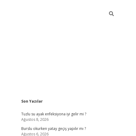
Sidebar
Son Yazılar
ilbet mobi
Tuzlu su ayak enfeksiyona iyi gelir mi ?
Ağustos 8, 2026
Burslu okurken yatay geçiş yapılır mı ?
Ağustos 6, 2026