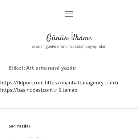
menüyü
Anasayfa
aç
Gizlilik Politikası
Günün İlhamı
Yasal Uyarı
Sıradan günlere farklı tat katan paylaşımlar.
Hakkımızda
Etiket:
Art arda nasıl yazılır
https://tldport.com
https://manhattanagency.com.tr
https://basinodasi.com.tr
Sitemap
Sidebar
Son Yazılar