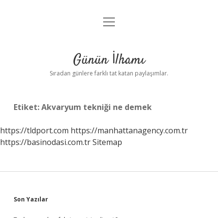
menüyü
Anasayfa
aç
Gizlilik Politikası
Günün İlhamı
Yasal Uyarı
Sıradan günlere farklı tat katan paylaşımlar.
Hakkımızda
Etiket:
Akvaryum tekniği ne demek
https://tldport.com
https://manhattanagency.com.tr
https://basinodasi.com.tr
Sitemap
Sidebar
Son Yazılar