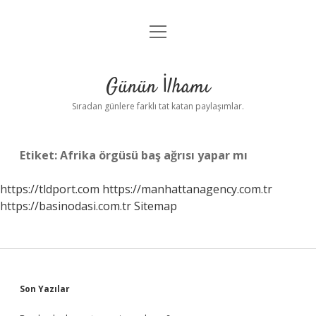
menüyü
Anasayfa
aç
Gizlilik Politikası
Günün İlhamı
Yasal Uyarı
Sıradan günlere farklı tat katan paylaşımlar.
Hakkımızda
Etiket:
Afrika örgüsü baş ağrısı yapar mı
https://tldport.com
https://manhattanagency.com.tr
https://basinodasi.com.tr
Sitemap
Sidebar
Son Yazılar