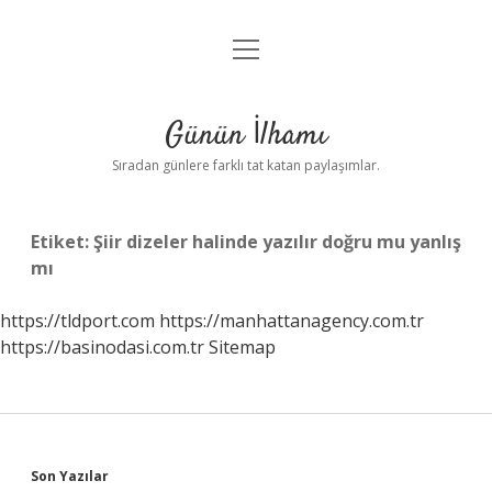
menüyü
Anasayfa
aç
Gizlilik Politikası
Günün İlhamı
Yasal Uyarı
Sıradan günlere farklı tat katan paylaşımlar.
Hakkımızda
Etiket:
Şiir dizeler halinde yazılır doğru mu yanlış
mı
https://tldport.com
https://manhattanagency.com.tr
https://basinodasi.com.tr
Sitemap
Sidebar
Son Yazılar