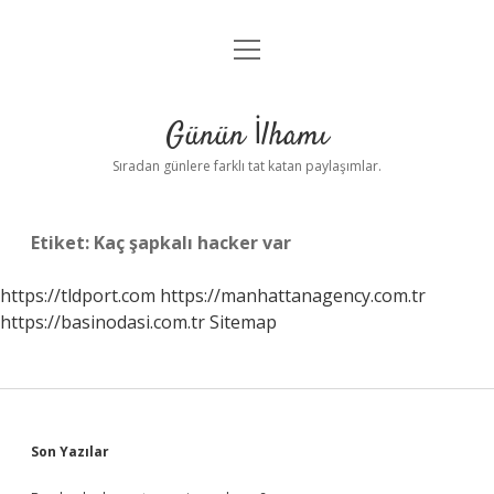
menüyü
Anasayfa
aç
Gizlilik Politikası
Günün İlhamı
Yasal Uyarı
Sıradan günlere farklı tat katan paylaşımlar.
Hakkımızda
Etiket:
Kaç şapkalı hacker var
https://tldport.com
https://manhattanagency.com.tr
https://basinodasi.com.tr
Sitemap
Sidebar
Son Yazılar